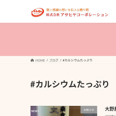
コ
ナ
ン
ビ
テ
ゲ
ン
ー
ツ
シ
へ
ョ
ス
ン
キ
に
ッ
移
プ
動
HOME
ブログ
#カルシウムたっぷり
#カルシウムたっぷり
大野
お知らせ