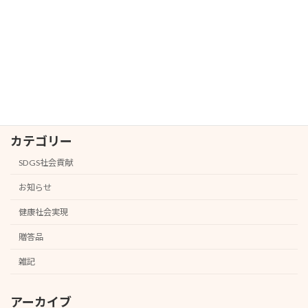
2026年2月18日
紀ノ国屋インターナショナル（青山）店
お知らせ
様 試飲販売#20
2026年1月31日
カテゴリー
SDGS社会貢献
お知らせ
健康社会実現
贈答品
雑記
アーカイブ