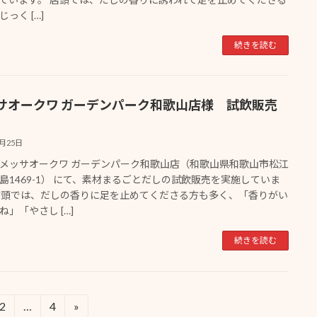
っく […]
続きを読む
サオークワ ガーデンパーク和歌山店様 試飲販売
1月25日
メッサオークワ ガーデンパーク和歌山店（和歌山県和歌山市松江
島1469-1） にて、素材まるごとだしの試飲販売を実施していま
店頭では、だしの香りに足を止めてくださる方も多く、「香りがい
ね」「やさし […]
続きを読む
2
…
4
»
固
固