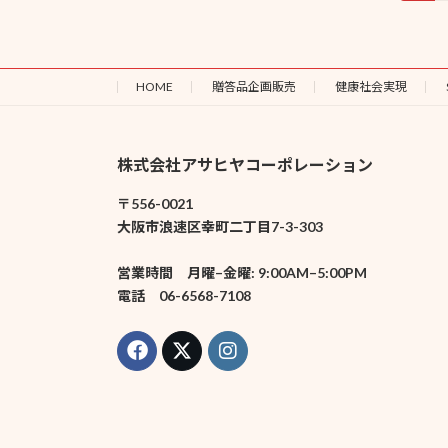
定
稿
ペ
の
ー
ジ
HOME
贈答品企画販売
健康社会実現
ペ
ー
株式会社アサヒヤコーポレーション
ジ
〒556-0021
送
大阪市浪速区幸町二丁目7-3-303
り
営業時間 月曜–金曜: 9:00AM–5:00PM
電話 06-6568-7108