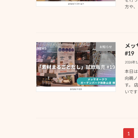
方や、じ
メッ
お知らせ
#19
2026年
本日は
向鵜ノ
す。 
いです
投
1
固