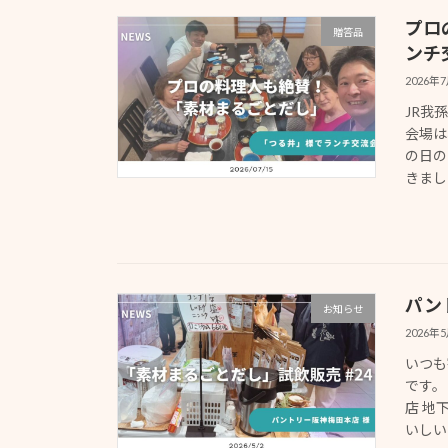
プロ
贈答品
ンチ
2026年
JR我
会場は
の日の
きました
パン
お知らせ
2026年
いつも
です。
店 地
いしい