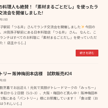
の料理人も絶賛！「素材まるごとだし」を使ったラ
交流会を開催しました!
7月15日
孫子駅前「つる井」さんでランチ交流会を開催しました
今回の
、JR我孫子駅前にある日本料理店 「つる井」 さん。 なんと、こ
ランチはすべてのお料理に「素材まるごとだし」を使っていただ
！ 店主から […]
続きを読む
トリー 阪神梅田本店様 試飲販売#24
5月2日
割烹着でお出迎え！元気で笑顔がトレードマークの「みっちー」
 本日から２日間（5/2~3）、大阪・梅田のど真ん中！ 阪神梅田本
下1階にある「パントリー」様にお邪魔しています！ 「食は愛（お
はうれしい […]