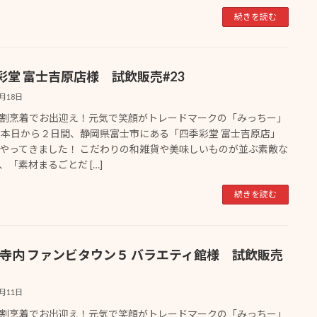
続きを読む
彩堂 富士吉原店様 試飲販売#23
4月18日
割烹着でお出迎え！元気で笑顔がトレードマークの「みっちー」
 本日から２日間、静岡県富士市にある「四季彩堂 富士吉原店」
やってきました！ こだわりの和雑貨や美味しいものが並ぶ素敵な
、「素材まるごとだ […]
続きを読む
nbi寺内 ファンビタウン５ バラエティ館様 試飲販売
4月11日
割烹着でお出迎え！元気で笑顔がトレードマークの「みっちー」