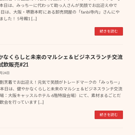
本日は、みっちーに代わって助っ人さんが笑顔でお出迎え中で
本日は、大阪・堺筋本町にある卸売問屋の「fanbi寺内」さんにや
した！ 5号館1 […]
続きを読む
かなくらしと未来のマルシェ＆ビジネスランチ交流
試飲販売#21
2月24日
割烹着でお出迎え！元気で笑顔がトレードマークの「みっちー」
本日は、健やかなくらしと未来のマルシェ＆ビジネスランチ交流
場：大阪キャッスルホテル 6階特設会場）にて、素材まるごとだ
飲会を行っています […]
続きを読む