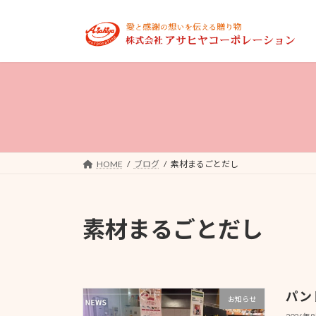
コ
ナ
ン
ビ
テ
ゲ
ン
ー
ツ
シ
へ
ョ
ス
ン
キ
に
ッ
移
プ
動
HOME
ブログ
素材まるごとだし
素材まるごとだし
パン
お知らせ