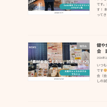
です。
す！ 
ってきま
健や
贈答品
会 
2026年
いつも
です
会（会
しの試