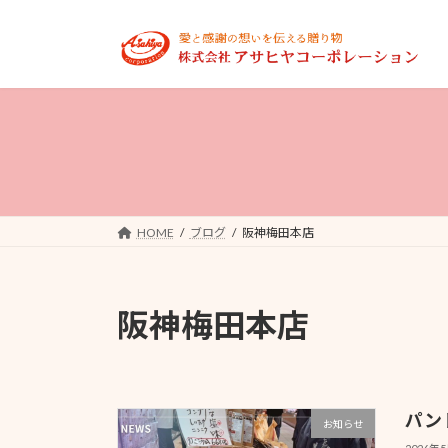
コ
ナ
ン
ビ
テ
ゲ
ン
ー
ツ
シ
へ
ョ
ス
ン
キ
に
ッ
移
プ
動
HOME
ブログ
阪神梅田本店
阪神梅田本店
パン
お知らせ