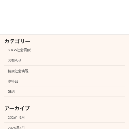
紀ノ国屋インターナショナル（青山）店
お知らせ
様 試飲販売#20
2026年1月31日
カテゴリー
SDGS社会貢献
お知らせ
健康社会実現
贈答品
雑記
アーカイブ
2026年8月
2026年7月